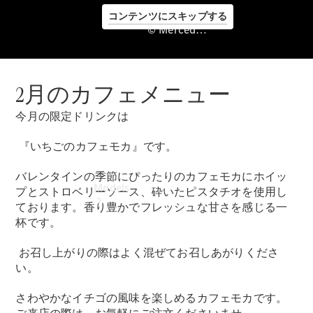
コンテンツにスキップする
© Mercedes-Benz Japan. , Oita Yanase Co., Ltd.
2月のカフェメニュー
©
Mercedes-
今月の限定ドリンクは
Benz Japan.
, Oita
『いちごのカフェモカ』です。
Yanase Co.,
Ltd.
バレンタインの季節にぴったりのカフェモカにホイッ
Models
プとストロベリーソース、砕いたピスタチオを使用し
ております。香り豊かでフレッシュな甘さを感じる一
杯です。
お召し上がりの際はよく混ぜてお召しあがりくださ
い。
さわやかなイチゴの風味を楽しめるカフェモカです。
Experience