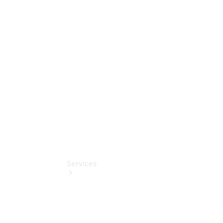
Configurator
& Prices
Merchandise
Collection
Store
Services