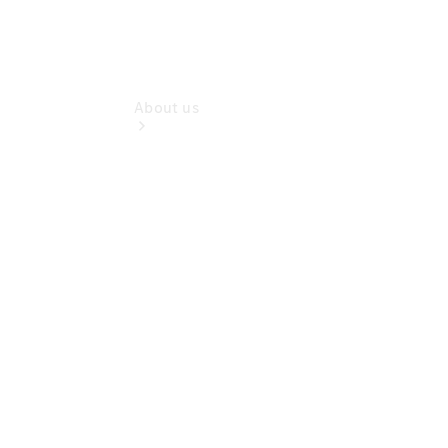
About us
About Us
Meet The
Team
Our
Location
Contact Us
News &
Events