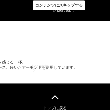
コンテンツにスキップする
© Mercedes-Benz Japan. , Oita Yanase Co., Ltd.
©
Mercedes-
Benz Japan.
, Oita
Yanase Co.,
Ltd.
を感じる一杯。
Übersicht
ース、砕いたアーモンドを使用しています。
Startseite