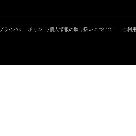
Ansprechpartner
finden
Beratung
vereinbaren
Servicetermin
vereinbaren
Probefahrt
vereinbaren
Konfigurator
Modellübersicht
Gebrauchtwagensuche
+49431
5967 0671